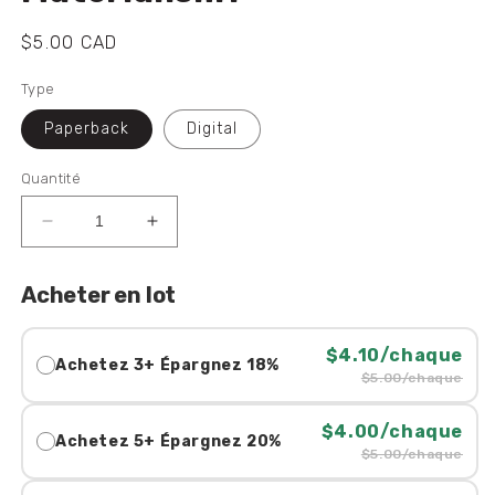
modale
Prix
$5.00 CAD
habituel
Type
Paperback
Digital
Quantité
Réduire
Augmenter
la
la
quantité
quantité
Acheter en lot
de
de
What
What
is
is
$4.10/chaque
Achetez 3+ Épargnez 18%
Historical
Historical
$5.00/chaque
Materialism?
Materialism?
$4.00/chaque
Achetez 5+ Épargnez 20%
$5.00/chaque