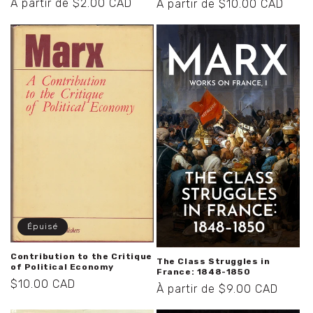
Prix
À partir de $2.00 CAD
habituel
promotionnel
À partir de $10.00 CAD
habituel
Épuisé
Contribution to the Critique
The Class Struggles in
of Political Economy
France: 1848-1850
Prix
$10.00 CAD
Prix
À partir de $9.00 CAD
habituel
habituel