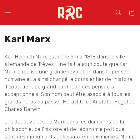
Ignorer et
passer au
Panier
contenu
C
Karl Marx
o
Karl Heinrich Marx est né le 5 mai 1818 dans la ville
l
allemande de Trèves. Il ne fait aucun doute que Karl
Marx a réalisé une grande révolution dans la pensée
l
humaine et a ainsi changé le cours entier de l'histoire.
e
Il appartient au grand panthéon des penseurs
exceptionnels. Son nom peut être associé à tous les
c
grands héros du passé : Héraclite et Aristote, Hegel et
t
Charles Darwin.
i
Les découvertes de Marx dans les domaines de la
philosophie, de l'histoire et de l'économie politique
o
sont des monuments colossaux en eux-mêmes. Même