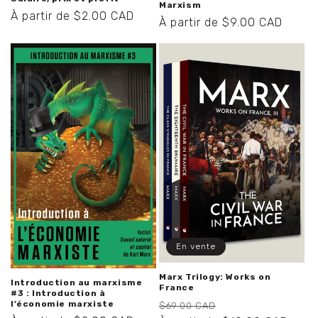
Marxism
Prix
À partir de $2.00 CAD
Prix
À partir de $9.00 CAD
habituel
habituel
En vente
Marx Trilogy: Works on
Introduction au marxisme
France
#3 : Introduction à
Prix
Prix
l'économie marxiste
$69.00 CAD