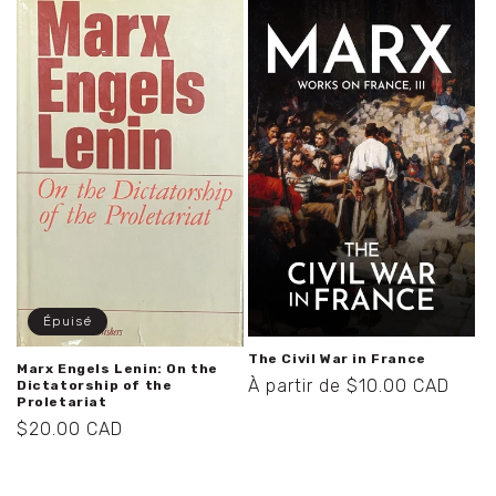
Épuisé
The Civil War in France
Marx Engels Lenin: On the
Prix
À partir de $10.00 CAD
Dictatorship of the
Proletariat
habituel
Prix
$20.00 CAD
habituel