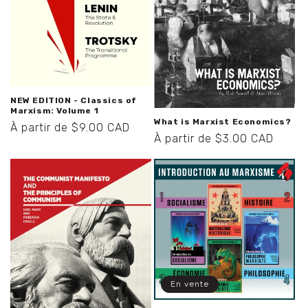
NEW EDITION - Classics of
Marxism: Volume 1
What is Marxist Economics?
Prix
À partir de $9.00 CAD
Prix
À partir de $3.00 CAD
habituel
habituel
En vente