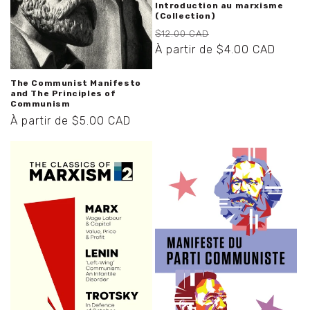
Introduction au marxisme
(Collection)
Prix
Prix
$12.00 CAD
habituel
promotionnel
À partir de $4.00 CAD
The Communist Manifesto
and The Principles of
Communism
Prix
À partir de $5.00 CAD
habituel