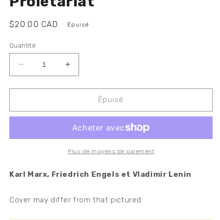
Proletariat
Prix
$20.00 CAD
Épuisé
habituel
Quantité
Réduire
Augmenter
la
la
quantité
quantité
de
de
Épuisé
Marx
Marx
Engels
Engels
Lenin:
Lenin:
On
On
the
the
Plus de moyens de paiement
Dictatorship
Dictatorship
of
of
Karl Marx, Friedrich Engels et Vladimir Lenin
the
the
Proletariat
Proletariat
Cover may differ from that pictured