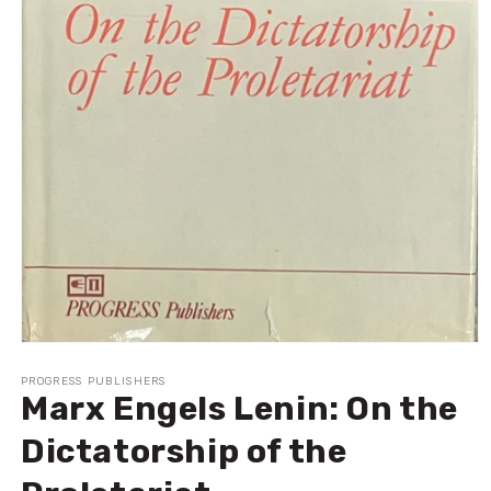
Ouvrir
le
média
PROGRESS PUBLISHERS
Marx Engels Lenin: On the
1
dans
une
Dictatorship of the
fenêtre
modale