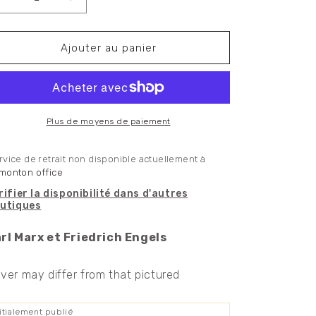
Réduire
Augmenter
la
la
quantité
quantité
de
de
Ajouter au panier
Marx
Marx
and
and
Engels
Engels
Collected
Collected
Works:
Works:
Plus de moyens de paiement
Volume
Volume
22
22
rvice de retrait non disponible actuellement à
monton office
rifier la disponibilité dans d'autres
utiques
rl Marx et Friedrich Engels
ver may differ from that pictured
nitialement publié