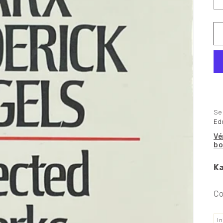
Se
Ed
Vé
bo
Ka
Co
I