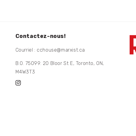
Contactez-nous!
Courriel : cchouse@marxist.ca
B.O. 75099. 20 Bloor St E, Toronto, ON,
M4W3T3
Instagram