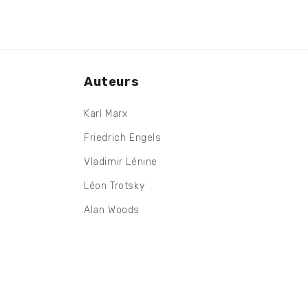
fenêtre
modale
Auteurs
Karl Marx
Friedrich Engels
Vladimir Lénine
Léon Trotsky
Alan Woods
Rob Sewell