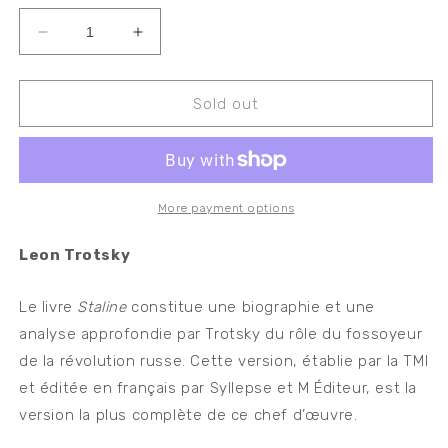
Decrease
Increase
quantity
quantity
for
for
Staline
Staline
Sold out
More payment options
Leon Trotsky
Le livre
Staline
constitue une biographie et une
analyse approfondie par Trotsky du rôle du fossoyeur
de la révolution russe. Cette version, établie par la TMI
et éditée en français par Syllepse et M Éditeur, est la
version la plus complète de ce chef d’œuvre.